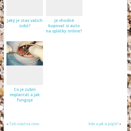
Jaký je stav vašich
Je vhodné
zubů?
kupovat si auto
na splátky online?
Co je zubní
implantát a jak
funguje
«
Češi vsází na cenu
Kde a jak si půjčit?
»