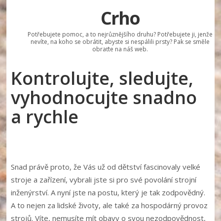
Crho
Potřebujete pomoc, a to nejrůznějšího druhu? Potřebujete ji, jenže
nevíte, na koho se obrátit, abyste si nespálili prsty? Pak se směle
obraťte na náš web.
Kontrolujte, sledujte,
vyhodnocujte snadno
a rychle
Snad právě proto, že Vás už od dětství fascinovaly velké
stroje a zařízení, vybrali jste si pro své povolání strojní
inženýrství. A nyní jste na postu, který je tak zodpovědný.
A to nejen za lidské životy, ale také za hospodárný provoz
strojů. Víte, nemusíte mít obavy o svou nezodpovědnost,