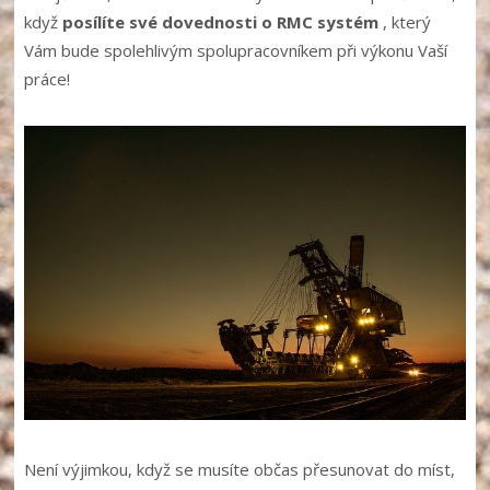
když
posílíte své dovednosti o RMC systém
, který
Vám bude spolehlivým spolupracovníkem při výkonu Vaší
práce!
Není výjimkou, když se musíte občas přesunovat do míst,