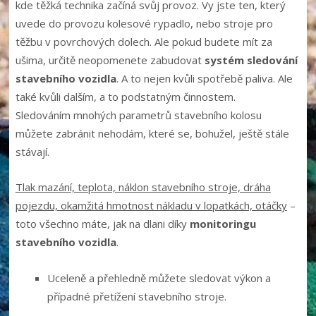
kde těžká technika začíná svůj provoz. Vy jste ten, který
uvede do provozu kolesové rypadlo, nebo stroje pro
těžbu v povrchových dolech. Ale pokud budete mít za
ušima, určitě neopomenete zabudovat
systém sledování
stavebního vozidla
. A to nejen kvůli spotřebě paliva. Ale
také kvůli dalším, a to podstatným činnostem.
Sledováním mnohých parametrů stavebního kolosu
můžete zabránit nehodám, které se, bohužel, ještě stále
stávají.
Tlak mazání, teplota, náklon stavebního stroje, dráha
pojezdu, okamžitá hmotnost nákladu v lopatkách, otáčky
–
toto všechno máte, jak na dlani díky
monitoringu
stavebního vozidla
.
Uceleně a přehledně můžete sledovat výkon a
případné přetížení stavebního stroje.