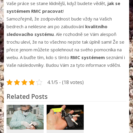
Vaše práce se stane klidnější, když budete vědět,
jak se
systémem RMC pracovat
!
Samozřejmě, že zodpovědnost bude vždy na Vašich
bedrech a neklesne ani po zabudování
kvalitního
sledovacího systému
. Ale rozhodně se Vám alespoň
trochu uleví, že na to všechno nejste tak úplně sami! Že se
přece jenom můžete spolehnout na svého pomocníka na
webu. A buďte tím, kdo s tímto
RMC systémem
seznámí i
Vaše následovníky. Budou Vám za tyto informace vděčni.
4.1/5 - (18 votes)
Related Posts