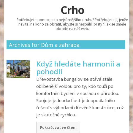
Crho
Potřebujete pomoc, a to nejrůznějšího druhu? Potřebujete ji, jenže
nevíte, na koho se obrátit, abyste si nespálili prsty? Pak se směle
obraťte na náš web.
Archives for Dům a zahrada
Když hledáte harmonii a
pohodlí
Dřevostavba bungalov se stává stále
oblíbenější volbou pro ty, kdo touží po
komfortním bydlení v souladu s přírodou.
Spojuje jednoduchost jednopodlažního
řešení s výhodami dřevěné konstrukce, což
je skutečně rychlou…
Pokračovat ve čtení