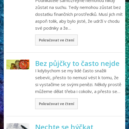
Podnikatelé samozřejmě nemohou nikdy
zůstat na suchu. Tedy nemohou zůstat bez
dostatku finančních prostředků. Musí jich mít
aspoň tolik, aby bylo jisté, že udrží v chodu
své podniky a že…
Pokračovat ve čtení
Bez půjčky to často nejde
I kdybychom se my lidé často snažili
sebevíc, přesto to nemusí vést k tomu, že
si vystačíme se svými penězi. Někdy prostě
můžeme dělat třeba i cokoliv, a přesto se…
Pokračovat ve čtení
Nechte se hýčkat