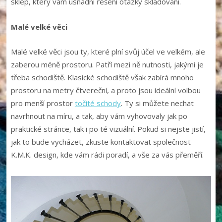
sklep, který vám usnadní řešení otázky skladování.
Malé velké věci
Malé velké věci jsou ty, které plní svůj účel ve velkém, ale
zaberou méně prostoru. Patří mezi ně nutnosti, jakými je
třeba schodiště. Klasické schodiště však zabírá mnoho
prostoru na metry čtvereční, a proto jsou ideální volbou
pro menší prostor
točité schody
. Ty si můžete nechat
navrhnout na míru, a tak, aby vám vyhovovaly jak po
praktické stránce, tak i po té vizuální. Pokud si nejste jistí,
jak to bude vycházet, zkuste kontaktovat společnost
K.M.K. design, kde vám rádi poradí, a vše za vás přeměří.