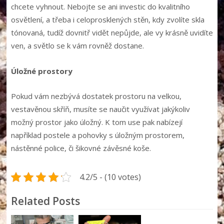
chcete vyhnout. Nebojte se ani investic do kvalitního
osvětlení, a třeba i celoprosklených stěn, kdy zvolíte skla
tónovaná, tudíž dovnitř vidět nepůjde, ale vy krásně uvidíte
ven, a světlo se k vám rovněž dostane.
Úložné prostory
Pokud vám nezbývá dostatek prostoru na velkou,
vestavěnou skříň, musíte se naučit využívat jakýkoliv
možný prostor jako úložný. K tom use pak nabízejí
například postele a pohovky s úložným prostorem,
nástěnné police, či šikovné závěsné koše.
4.2/5 - (10 votes)
Related Posts