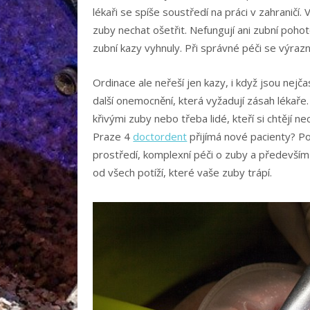
lékaři se spíše soustředí na práci v zahraničí.
zuby nechat ošetřit. Nefungují ani zubní poho
zubní kazy vyhnuly. Při správné péči se výrazně
Ordinace ale neřeší jen kazy, i když jsou nejča
další onemocnění, která vyžadují zásah lékaře.
křivými zuby nebo třeba lidé, kteří si chtějí n
Praze 4
doctordent
přijímá nové pacienty? Po
prostředí, komplexní péči o zuby a především
od všech potíží, které vaše zuby trápí.