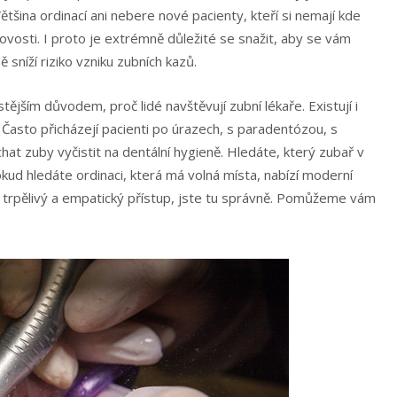
 Většina ordinací ani nebere nové pacienty, kteří si nemají kde
tovosti. I proto je extrémně důležité se snažit, aby se vám
 sníží riziko vzniku zubních kazů.
stějším důvodem, proč lidé navštěvují zubní lékaře. Existují i
 Často přicházejí pacienti po úrazech, s paradentózou, s
echat zuby vyčistit na dentální hygieně. Hledáte, který zubař v
kud hledáte ordinaci, která má volná místa, nabízí moderní
 trpělivý a empatický přístup, jste tu správně. Pomůžeme vám