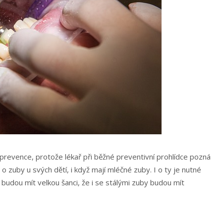
a prevence, protože lékař při běžné preventivní prohlídce pozná
 o zuby u svých dětí, i když mají mléčné zuby. I o ty je nutné
udou mít velkou šanci, že i se stálými zuby budou mít