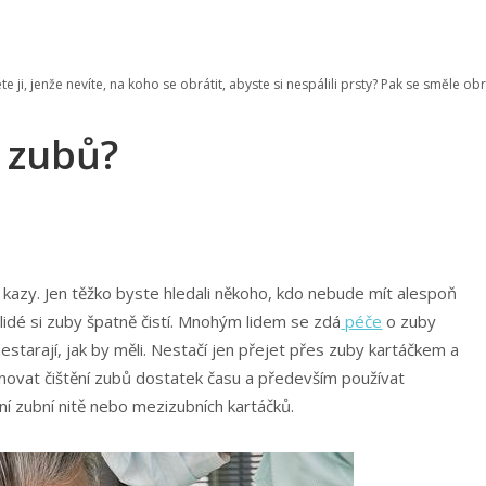
 ji, jenže nevíte, na koho se obrátit, abyste si nespálili prsty? Pak se směle ob
h zubů?
 kazy. Jen těžko byste hledali někoho, kdo nebude mít alespoň
lidé si zuby špatně čistí. Mnohým lidem se zdá
péče
o zuby
 nestarají, jak by měli. Nestačí jen přejet přes zuby kartáčkem a
ěnovat čištění zubů dostatek času a především používat
ání zubní nitě nebo mezizubních kartáčků.