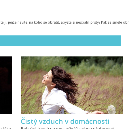
 ji, jenže nevíte, na koho se obrátit, abyste si nespálili prsty? Pak se směle ob
Čistý vzduch v domácnosti
 lišky
Bohužel topná sezona přináší sebou přetopené