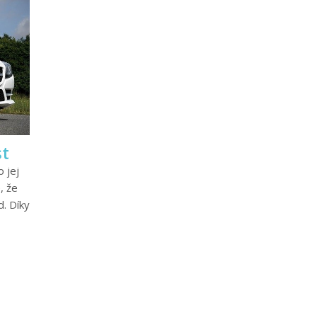
st
 jej
, že
. Díky