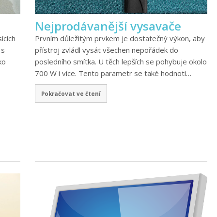
Nejprodávanější vysavače
ících
Prvním důležitým prvkem je dostatečný výkon, aby
 s
přístroj zvládl vysát všechen nepořádek do
ko
posledního smítka. U těch lepších se pohybuje okolo
700 W i více. Tento parametr se také hodnotí…
Pokračovat ve čtení