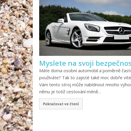
Myslete na svoji bezpečno
Máte doma osobní automobil a poměrně často
používáte? Tak to zajisté také moc dobře víte
Vám tento stroj může nabídnout mnoho výhod
němu je totiž cestování méně…
Pokračovat ve čtení