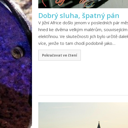
Dobrý sluha, špatný pán
V Jižní Africe došlo jenom v posledních pár měs
hned ke dvěma velkým malérům, souvisejícím
elektřinou. Ve skutečnosti jich bylo určitě dale
více, jenže to tam chodí podobně jako…
Pokračovat ve čtení