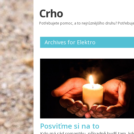
Crho
Potřebujete pomoc, a to nejrůznějšího druhu? Potřebujete
Archives for Elektro
Posviťme si na to
Kdo má rád romantiku, případně bydlí tam, kde