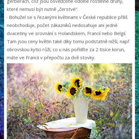
gerberách, což jsou osvědčené odolné rostlinné druhy,
které nemusí být nutně „čerstvé“.
· Bohužel se s řezanými květinami v České republice příliš
neobchoduje, počet zákazníků nedosahuje ani jedné
dvacetiny ve srovnání s Holandskem, Francií nebo Belgií.
Tam jsou ceny květin také díky tomu podstatně nižší, např.
obrovskou kytici růží, co u nás pořídíte za 2 tisíce korun,
máte ve Francii v přepočtu za dvě stovky.