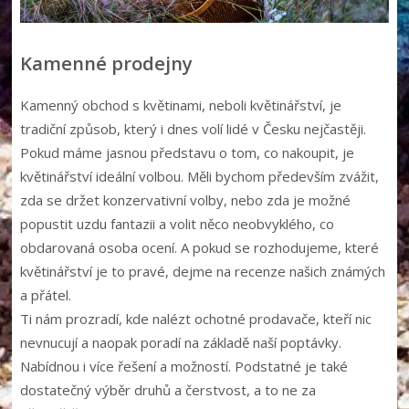
Kamenné prodejny
Kamenný obchod s květinami, neboli květinářství, je
tradiční způsob, který i dnes volí lidé v Česku nejčastěji.
Pokud máme jasnou představu o tom, co nakoupit, je
květinářství ideální volbou. Měli bychom především zvážit,
zda se držet konzervativní volby, nebo zda je možné
popustit uzdu fantazii a volit něco neobvyklého, co
obdarovaná osoba ocení. A pokud se rozhodujeme, které
květinářství je to pravé, dejme na recenze našich známých
a přátel.
Ti nám prozradí, kde nalézt ochotné prodavače, kteří nic
nevnucují a naopak poradí na základě naší poptávky.
Nabídnou i více řešení a možností. Podstatné je také
dostatečný výběr druhů a čerstvost, a to ne za