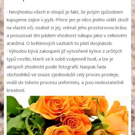
· Nevýhodou všech e-shopů je fakt, že jistým způsobem
kupujeme zajíce v pytli. Přece jen je něco jiného vidět zboží
na vlastní oči, osahat si jej, vnímat jeho prostorovou krásu
a posuzovat tím pádem vhodnost nákupu jaksi v celkovém
aranžmá. O květinových vazbách to platí dvojnásob.
· Výhodou bývá zakoupení již vytvořené kytice z určitých
typů rostlin, které se k sobě vzájemně hodí, a lze je
alespoň zhodnotit podle fotografií. Naopak řada
obchodníků ve snaze zjednodušit celý proces prodeje,
vnáší do tohoto procesu uniformitu, a jsou nedostatečně
kreativní.