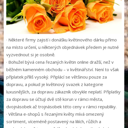
· Některé firmy zajistí i donášku květinového
dárku
přímo
na místo určení, u některých objednávek předem je nutné
vyzvednout si je osobně.
· Bohužel bývá cena řezaných květin online dražší, než v
běžném kamenném obchodu – v květinářství. Není to však
příplatek příliš vysoký. Připlácí se většinou pouze za
dopravu, a pokud je květinový svazek z kategorie
luxusnějších, za dopravu zákazník obvykle neplatí. Příplatky
za dopravu se účtují dvě stě korun v rámci města,
dvojnásobek až trojnásobek této ceny v rámci republiky.
· Většina e-shopů s řezanými květy mívá omezený
sortiment, víceméně postavený na liliích, růžích a