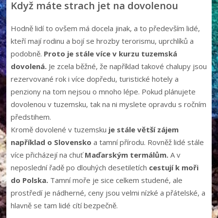
Když máte strach jet na dovolenou
Hodně lidí to ovšem má docela jinak, a to především lidé,
kteří mají rodinu a bojí se hrozby terorismu, uprchlíků a
podobně.
Proto je stále více v kurzu tuzemská
dovolená.
Je zcela běžné, že například takové chalupy jsou
rezervované rok i více dopředu, turistické hotely a
penziony na tom nejsou o mnoho lépe. Pokud plánujete
dovolenou v tuzemsku, tak na ni myslete opravdu s ročním
předstihem.
Kromě dovolené v tuzemsku
je stále větší zájem
například o Slovensko
a tamní přírodu. Rovněž lidé stále
více přicházejí na chuť
Maďarským termálům.
A v
neposlední řadě po dlouhých desetiletích
cestují k moři
do Polska.
Tamní moře je sice celkem studené, ale
prostředí je nádherné, ceny jsou velmi nízké a přátelské, a
hlavně se tam lidé cítí bezpečně.