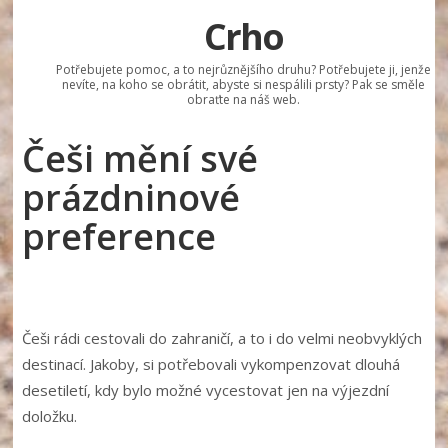
Crho
Potřebujete pomoc, a to nejrůznějšího druhu? Potřebujete ji, jenže
nevíte, na koho se obrátit, abyste si nespálili prsty? Pak se směle
obraťte na náš web.
Češi mění své
prázdninové
preference
Češi rádi cestovali do zahraničí, a to i do velmi neobvyklých
destinací. Jakoby, si potřebovali vykompenzovat dlouhá
desetiletí, kdy bylo možné vycestovat jen na výjezdní
doložku.