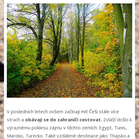
V posledních letech ovšem začínají mít Češi stále více
strach a
obávají se do zahraničí cestovat.
Zvlášť došlo k
výraznému poklesu zájmu v těchto zemích: Egypt, Tunis,
Maroko, Turecko. Také vzdálené destinace jako Thajsko a