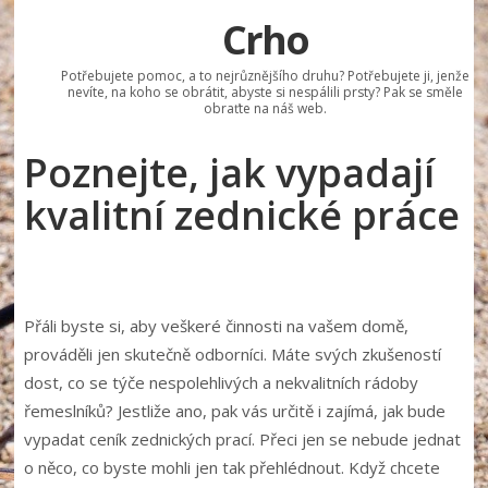
Crho
Potřebujete pomoc, a to nejrůznějšího druhu? Potřebujete ji, jenže
nevíte, na koho se obrátit, abyste si nespálili prsty? Pak se směle
obraťte na náš web.
Poznejte, jak vypadají
kvalitní zednické práce
Přáli byste si, aby veškeré činnosti na vašem domě,
prováděli jen skutečně odborníci. Máte svých zkušeností
dost, co se týče nespolehlivých a nekvalitních rádoby
řemeslníků? Jestliže ano, pak vás určitě i zajímá, jak bude
vypadat
ceník zednických prací
. Přeci jen se nebude jednat
o něco, co byste mohli jen tak přehlédnout. Když chcete