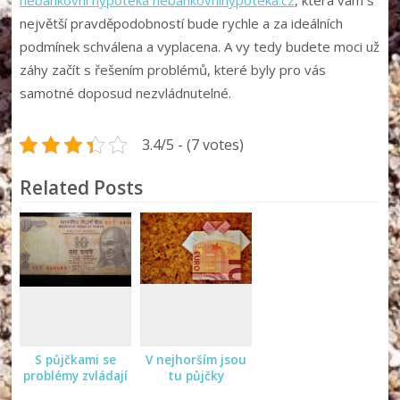
nebankovní hypotéka nebankovnihypoteka.cz
, která vám s
největší pravděpodobností bude rychle a za ideálních
podmínek schválena a vyplacena. A vy tedy budete moci už
záhy začít s řešením problémů, které byly pro vás
samotné doposud nezvládnutelné.
3.4/5 - (7 votes)
Related Posts
S půjčkami se
V nejhorším jsou
problémy zvládají
tu půjčky