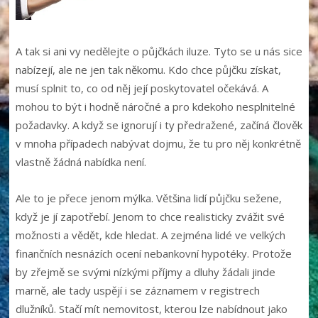
A tak si ani vy nedělejte o půjčkách iluze. Tyto se u nás sice
nabízejí, ale ne jen tak někomu. Kdo chce půjčku získat,
musí splnit to, co od něj její poskytovatel očekává. A
mohou to být i hodně náročné a pro kdekoho nesplnitelné
požadavky. A když se ignorují i ty předražené, začíná člověk
v mnoha případech nabývat dojmu, že tu pro něj konkrétně
vlastně žádná nabídka není.
Ale to je přece jenom mýlka. Většina lidí půjčku sežene,
když je jí zapotřebí. Jenom to chce realisticky zvážit své
možnosti a vědět, kde hledat. A zejména lidé ve velkých
finančních nesnázích ocení nebankovní hypotéky. Protože
by zřejmě se svými nízkými příjmy a dluhy žádali jinde
marně, ale tady uspějí i se záznamem v registrech
dlužníků. Stačí mít nemovitost, kterou lze nabídnout jako