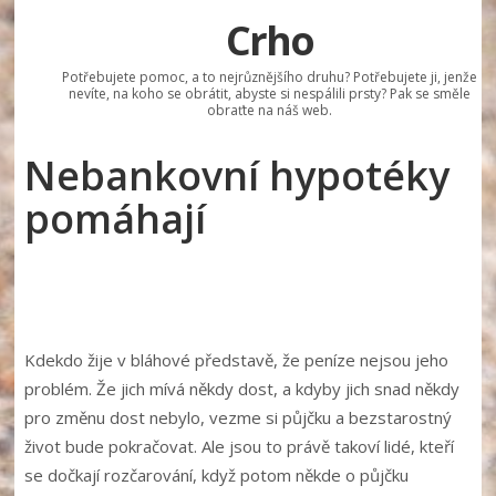
Crho
Potřebujete pomoc, a to nejrůznějšího druhu? Potřebujete ji, jenže
nevíte, na koho se obrátit, abyste si nespálili prsty? Pak se směle
obraťte na náš web.
Nebankovní hypotéky
pomáhají
Kdekdo žije v bláhové představě, že peníze nejsou jeho
problém. Že jich mívá někdy dost, a kdyby jich snad někdy
pro změnu dost nebylo, vezme si půjčku a bezstarostný
život bude pokračovat. Ale jsou to právě takoví lidé, kteří
se dočkají rozčarování, když potom někde o půjčku